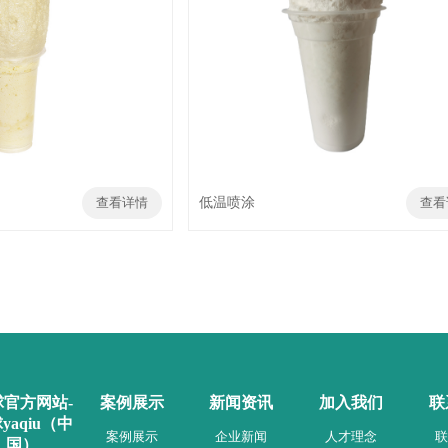
查看详情
低温喷涂
查看
球官方网站-
案例展示
新闻资讯
加入我们
联
yaqiu（中
案例展示
企业新闻
人才理念
联
国）