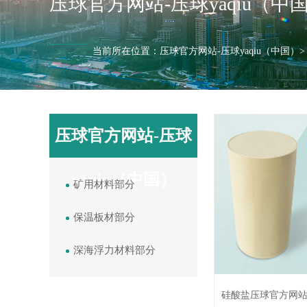
压球官方网站-压球yaqiu（中
当前所在位置：
压球官方网站-压球yaqiu（中国）
压球官方网站-压球
yaqiu（中国）
矿用材料部分
保温板材部分
深海浮力材料部分
硅酸盐压球官方网站-