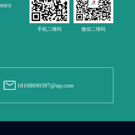
线留言
手机二维码
微信二维码
18168690397@qq.com