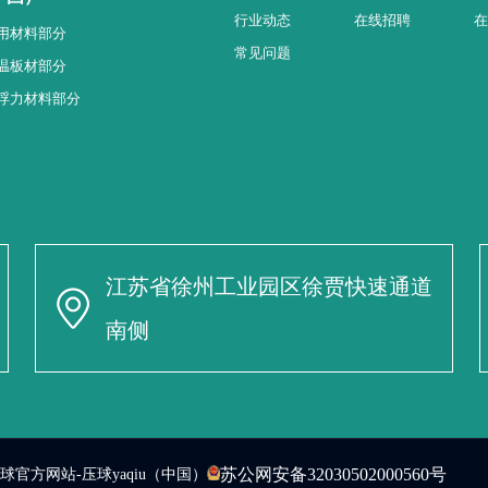
行业动态
在线招聘
在
用材料部分
常见问题
温板材部分
浮力材料部分
江苏省徐州工业园区徐贾快速通道
南侧
苏公网安备32030502000560号
球官方网站-压球yaqiu（中国）