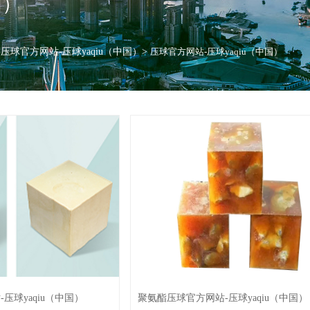
国）
>
压球官方网站-压球yaqiu（中国）
>
压球官方网站-压球yaqiu（中国）
压球yaqiu（中国）
聚氨酯压球官方网站-压球yaqiu（中国）