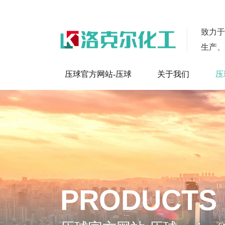
压球官方网站-压球yaqiu（中国）
致力于
生产、
压球官方网站-压球
关于我们
压
yaqiu（中国）
PRODUCTS 