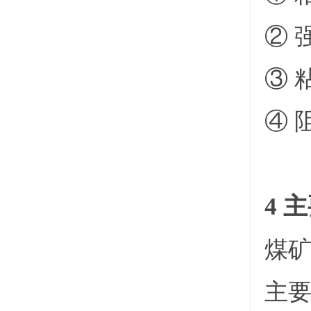
② 
③ 
④ 
4 
煤矿
主