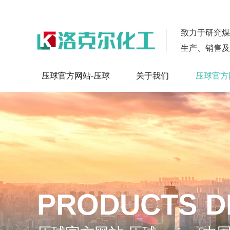
压球官方网站-压球yaqiu（中国）
致力于
研究煤
生产、销售及
压球官方网站-压球
关于我们
压球官方
yaqiu（中国）
yaqi
PRODUCTS D