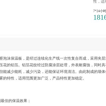
性，适
7*24
181
醛泡沫保温板，是经过连续化生产线一次性复合而成，采用夹层
压花的铝箔。铝箔花纹经过防腐涂层处理，外表耐腐蚀，同时具
但能减少能耗，减少污染，还能保证环境清洁。由此制成的墙体
雾的特性，适用范围更加广泛，产品特性更加稳定。
到最佳的保温效果；