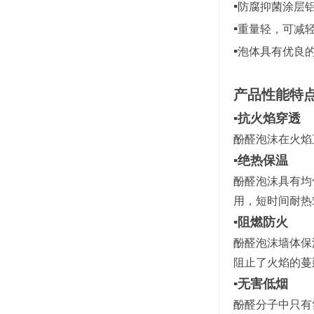
▪
防腐抑菌涂层
▪
重量轻，可减
▪
泡体具有优良
产品性能特
▪抗火焰穿透
酚醛泡沫在火焰
▪绝热保温
酚醛泡沫具有均匀
用，短时间耐热5
▪阻燃防火
酚醛泡沫墙体保
阻止了火焰的蔓
▪无害低烟
酚醛分子中只有