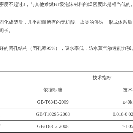
密度不超过3，与其他难燃B1级泡沫材料的烟密度比是相当低的
固化成型后，几乎能耐所有的无机酸、盐类的侵蚀，形成体系后
间长。
好的闭孔结构（闭孔率95%），吸水率低，防水蒸气渗透能力强
技术指标
依据标准
技术
GB/T6343-2009
≥40k
数
GB/T10295-2008
0.018-0.
度
GB/T8812-2008
≥1.0