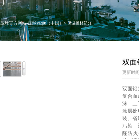
国）
>
压球官方网站-压球yaqiu（中国）
>
保温板材部分
双面
更新时间：
双面铝
复合而
沫，上
涂层处
装、省
污染，
醛防火