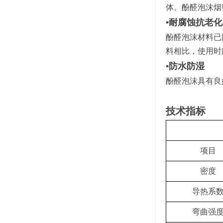
体。酚醛泡沫烟
▪耐腐蚀抗老化
酚醛泡沫材料已
料相比，使用时
▪防水防湿
酚醛泡沫具有良
技术指标
项目
密度
导热系
弯曲强