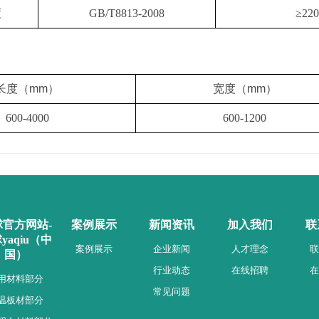
度
GB/T8813-2008
≥22
长度
（
mm）
宽度（
mm）
600-4000
600-1200
球官方网站-
案例展示
新闻资讯
加入我们
联
yaqiu（中
案例展示
企业新闻
人才理念
联
国）
行业动态
在线招聘
在
用材料部分
常见问题
温板材部分