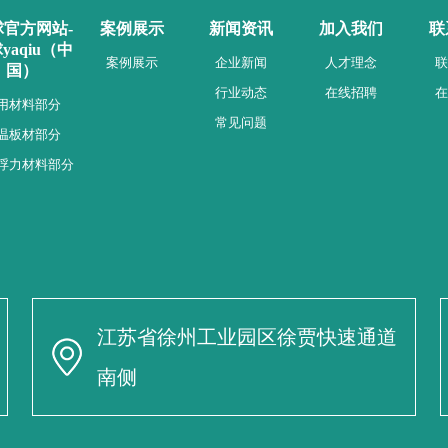
球官方网站-
案例展示
新闻资讯
加入我们
联
yaqiu（中
案例展示
企业新闻
人才理念
联
国）
行业动态
在线招聘
在
用材料部分
常见问题
温板材部分
浮力材料部分
江苏省徐州工业园区徐贾快速通道
南侧