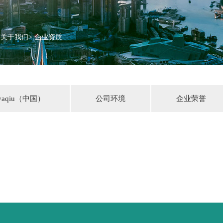
>
关于我们
> 企业资质
aqiu（中国）
公司环境
企业荣誉