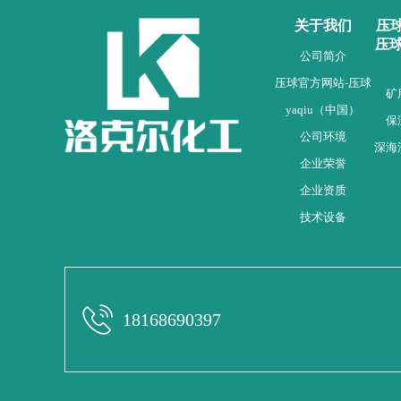
关于我们
压
压球
公司简介
压球官方网站-压球
矿
yaqiu（中国）
保
公司环境
深海
企业荣誉
企业资质
技术设备
18168690397