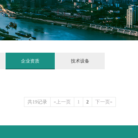
企业资质
技术设备
共19记录
«上一页
1
2
下一页»