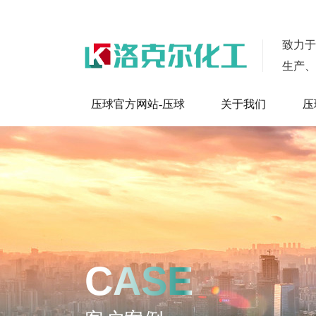
压球官方网站-压球yaqiu（中国）
致力于
生产、
压球官方网站-压球
关于我们
压
yaqiu（中国）
CASE